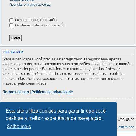
Reenviar e-mail de ativação
Lembrar minhas informações
Ocultar meu status nesta sessão
REGISTRAR
Para autenticar-se você precisa estar registrado. O registro leva apenas
alguns segundos, mas aumenta as suas permissões. O administrador também
pode conceder permissões adicionais a usuários registrados. Antes de
autenticar-se esteja familiarizado com os nossos termos de uso e políticas
relacionadas. Por favor, assegure-se de ler as regras do fórum enquanto
navegar pela comunidade.
Termos de uso
|
Políticas de privacidade
Registrar
Este site utiliza cookies para garantir que você
desfrute a melhor experiência de navegação.
Índice do fórum
Excluir cookies
Todos os horários são
UTC-03:00
Saiba mais
Contate-nos