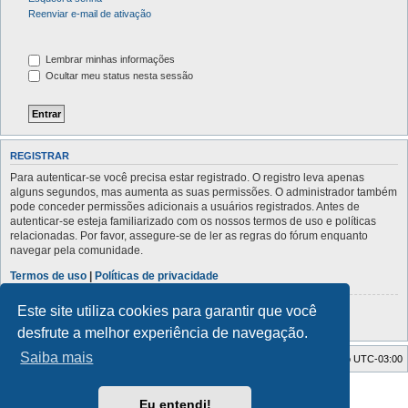
Reenviar e-mail de ativação
Lembrar minhas informações
Ocultar meu status nesta sessão
REGISTRAR
Para autenticar-se você precisa estar registrado. O registro leva apenas
alguns segundos, mas aumenta as suas permissões. O administrador também
pode conceder permissões adicionais a usuários registrados. Antes de
autenticar-se esteja familiarizado com os nossos termos de uso e políticas
relacionadas. Por favor, assegure-se de ler as regras do fórum enquanto
navegar pela comunidade.
Termos de uso
|
Políticas de privacidade
Este site utiliza cookies para garantir que você
Registrar
desfrute a melhor experiência de navegação.
Saiba mais
Índice do fórum
Todos os horários são
UTC-03:00
Powered by
phpBB
® Forum Software © phpBB Limited
Eu entendi!
Traduzido por:
Suporte phpBB