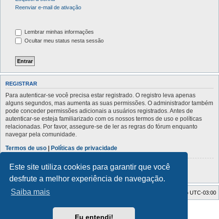
Reenviar e-mail de ativação
Lembrar minhas informações
Ocultar meu status nesta sessão
REGISTRAR
Para autenticar-se você precisa estar registrado. O registro leva apenas
alguns segundos, mas aumenta as suas permissões. O administrador também
pode conceder permissões adicionais a usuários registrados. Antes de
autenticar-se esteja familiarizado com os nossos termos de uso e políticas
relacionadas. Por favor, assegure-se de ler as regras do fórum enquanto
navegar pela comunidade.
Termos de uso
|
Políticas de privacidade
Este site utiliza cookies para garantir que você
Registrar
desfrute a melhor experiência de navegação.
Saiba mais
Índice do fórum
Todos os horários são
UTC-03:00
Powered by
phpBB
® Forum Software © phpBB Limited
Eu entendi!
Traduzido por:
Suporte phpBB