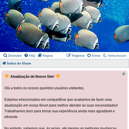
Dicionário
FAQ
Regras
Registrar
Entrar
Tema escuro
Índice do fórum
Atualização do Nosso Site!
Olá a todos os nossos queridos usuários visitantes,
Estamos emocionados em compartilhar que acabamos de fazer uma
atualização em nosso fórum para melhor atender às suas necessidades!
Trabalhamos duro para tornar sua experiência ainda mais agradável e
eficiente.
No entanto, sabemos que, às vezes, até mesmo as melhores mudanças