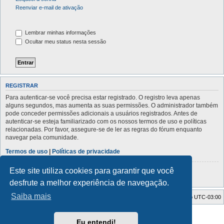
Reenviar e-mail de ativação
Lembrar minhas informações
Ocultar meu status nesta sessão
REGISTRAR
Para autenticar-se você precisa estar registrado. O registro leva apenas
alguns segundos, mas aumenta as suas permissões. O administrador também
pode conceder permissões adicionais a usuários registrados. Antes de
autenticar-se esteja familiarizado com os nossos termos de uso e políticas
relacionadas. Por favor, assegure-se de ler as regras do fórum enquanto
navegar pela comunidade.
Termos de uso
|
Políticas de privacidade
Este site utiliza cookies para garantir que você
Registrar
desfrute a melhor experiência de navegação.
Saiba mais
Índice do fórum
Todos os horários são
UTC-03:00
Powered by
phpBB
® Forum Software © phpBB Limited
Eu entendi!
Traduzido por:
Suporte phpBB